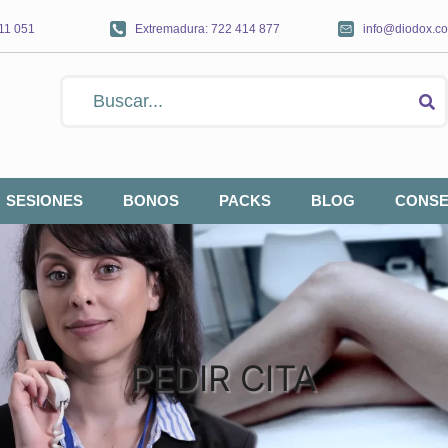
111 051
Extremadura: 722 414 877
info@diodox.c
SESIONES
BONOS
PACKS
BLOG
CONSE
PEDIR CITA